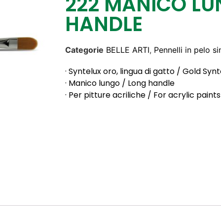
222 MANICO LU
HANDLE
Categorie
BELLE ARTI
,
Pennelli in pelo si
· Syntelux oro, lingua di gatto / Gold Syn
· Manico lungo / Long handle
· Per pitture acriliche / For acrylic paints