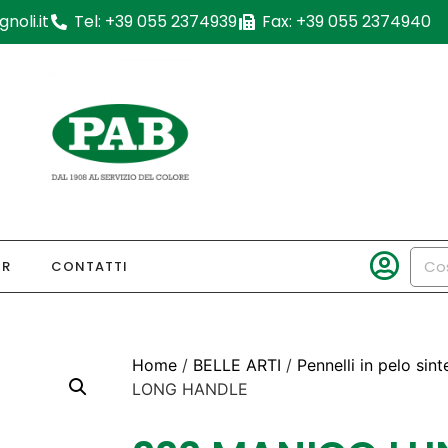
noli.it
Tel: +39 055 2374939
Fax: +39 055 2374940
OR
CONTATTI
Home
/
BELLE ARTI
/
Pennelli in pelo sint
LONG HANDLE