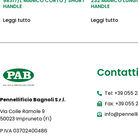
98317/L MANICO CORTO / SHORT
232 MANICO LUNG
HANDLE
HANDLE
Leggi tutto
Leggi tutto
Contatt
Tel: +39 055 
Pennellificio Bagnoli S.r.l.
Fax: +39 055
Via Colle Ramole 9
info@pennellif
50023 Impruneta (FI)
P.IVA 03702400486