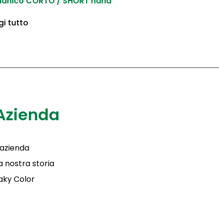
anico CORTO / SHORT hand
gi tutto
Azienda
'azienda
a nostra storia
aky Color