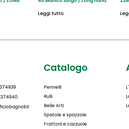
O / LONG
45 Manico lungo / Long hand
22M
Leggi tutto
Leg
i
Catalogo
2374939
Pennelli
L
Rulli
L
 2374940
Belle Arti
L
iciobagnoli.it
Spatole e spazzole
Frattoni e cazzuole