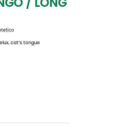
NGO / LONG
ntetico
telux, cat’s tongue