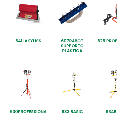
541LAKYLISS
607RABOT
625 PRO
SUPPORTO
PLASTICA
630PROFESSIONA
633 BASIC
634B