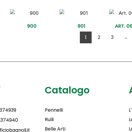
900
901
ART. 0
1
2
3
→
i
Catalogo
2374939
Pennelli
L
Rulli
L
 2374940
Belle Arti
L
iciobagnoli.it