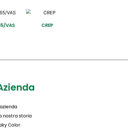
65/VAS
CREP
Azienda
'azienda
a nostra storia
aky Color