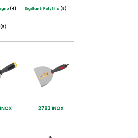
legno
(4)
Sigillanti Polyfilla
(5)
o
(5)
 INOX
2783 INOX