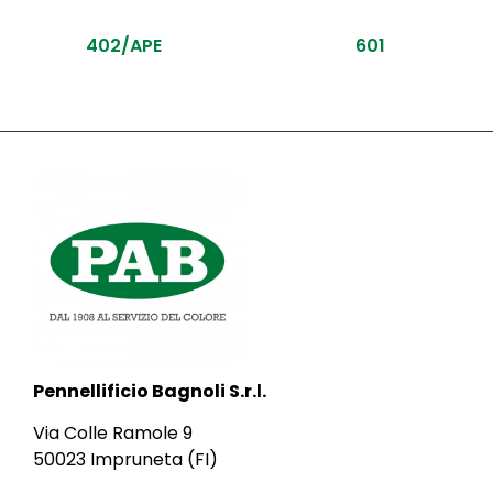
402/APE
601
Pennellificio Bagnoli S.r.l.
Via Colle Ramole 9
50023 Impruneta (FI)