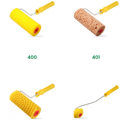
400
401