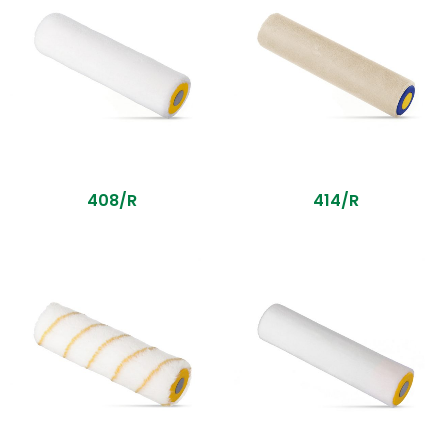
408/R
414/R