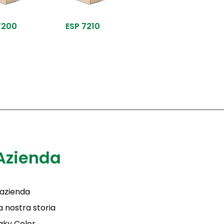
7200
ESP 7210
Azienda
'azienda
a nostra storia
aky Color