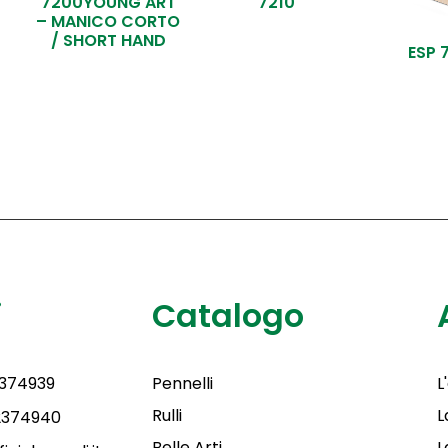
7200YOUNG ART
7210
– MANICO CORTO
/ SHORT HAND
ESP 
i
Catalogo
2374939
Pennelli
L
Rulli
L
 2374940
Belle Arti
L