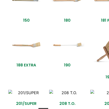
150
180
181
188 EXTRA
190
1
201/SUPER
208 T.O.
2