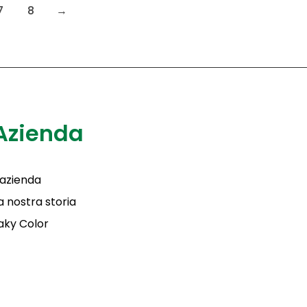
7
8
→
Azienda
'azienda
a nostra storia
aky Color