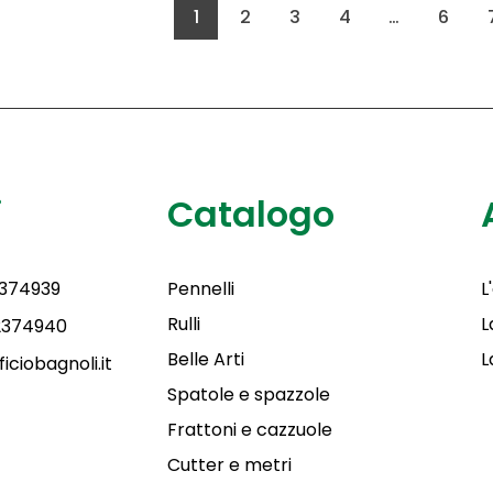
1
2
3
4
…
6
i
Catalogo
2374939
Pennelli
L
Rulli
L
 2374940
Belle Arti
L
iciobagnoli.it
Spatole e spazzole
Frattoni e cazzuole
Cutter e metri