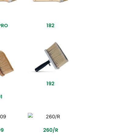
 PRO
182
192
91
09
260/R