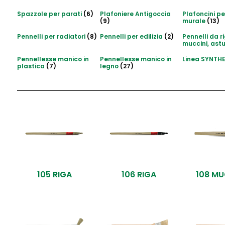
Spazzole per parati
(6)
Plafoniere Antigoccia
Plafoncini pe
(9)
murale
(13)
Pennelli per radiatori
(8)
Pennelli per edilizia
(2)
Pennelli da r
muccini, ast
Pennellesse manico in
Pennellesse manico in
Linea SYNTH
plastica
(7)
legno
(27)
105 RIGA
106 RIGA
108 M