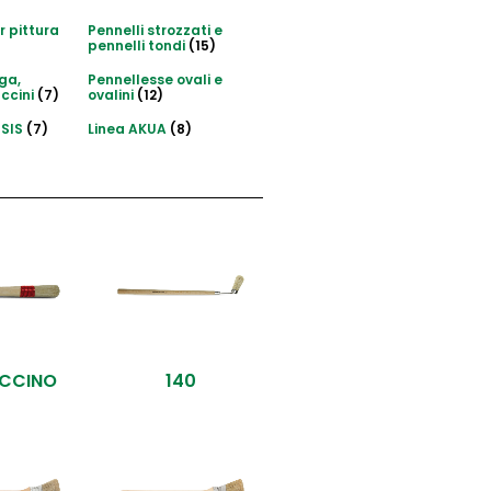
r pittura
Pennelli strozzati e
pennelli tondi
(15)
iga,
Pennellesse ovali e
uccini
(7)
ovalini
(12)
ESIS
(7)
Linea AKUA
(8)
UCCINO
140