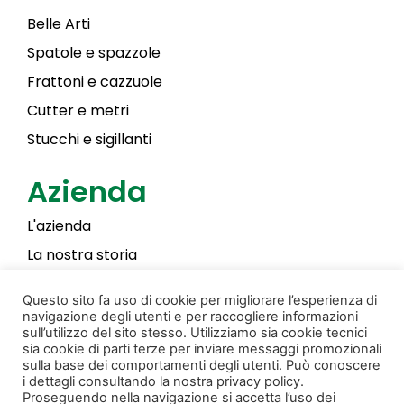
Belle Arti
Spatole e spazzole
Frattoni e cazzuole
Cutter e metri
Stucchi e sigillanti
Azienda
L'azienda
La nostra storia
Laky Color
Questo sito fa uso di cookie per migliorare l’esperienza di
navigazione degli utenti e per raccogliere informazioni
sull’utilizzo del sito stesso. Utilizziamo sia cookie tecnici
sia cookie di parti terze per inviare messaggi promozionali
Privacy & Cookie Policy
Creato da Donati Films
sulla base dei comportamenti degli utenti. Può conoscere
i dettagli consultando la nostra privacy policy.
© Copyright 2022 Pennellificio Bagnoli S.r.l. Tutti i
Proseguendo nella navigazione si accetta l’uso dei