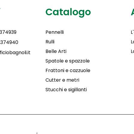
i
Catalogo
2374939
Pennelli
L
Rulli
L
 2374940
Belle Arti
L
iciobagnoli.it
Spatole e spazzole
Frattoni e cazzuole
Cutter e metri
Stucchi e sigillanti