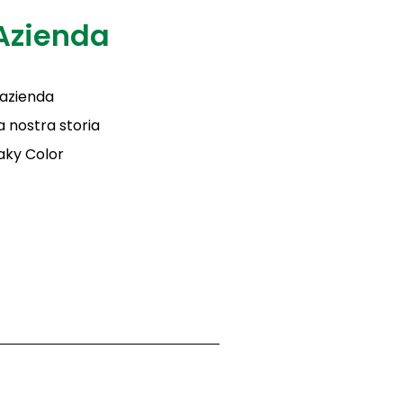
Azienda
'azienda
a nostra storia
aky Color