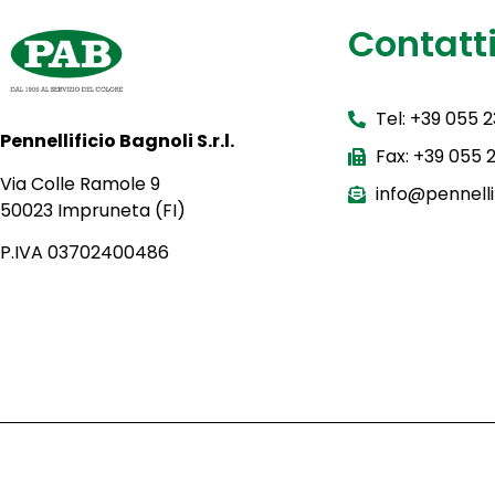
Contatt
Tel: +39 055 
Pennellificio Bagnoli S.r.l.
Fax: +39 055
Via Colle Ramole 9
info@pennellif
50023 Impruneta (FI)
P.IVA 03702400486