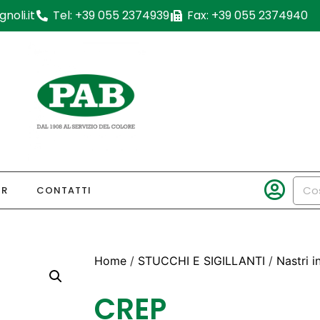
noli.it
Tel: +39 055 2374939
Fax: +39 055 2374940
OR
CONTATTI
Home
/
STUCCHI E SIGILLANTI
/
Nastri i
CREP