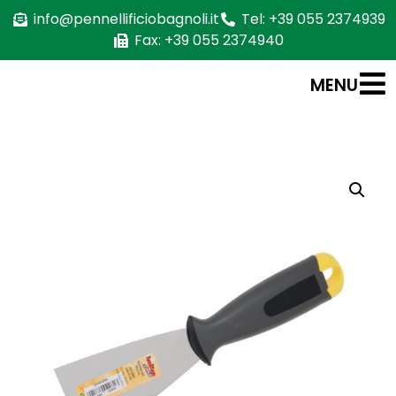
info@pennellificiobagnoli.it
Tel: +39 055 2374939
Fax: +39 055 2374940
MENU