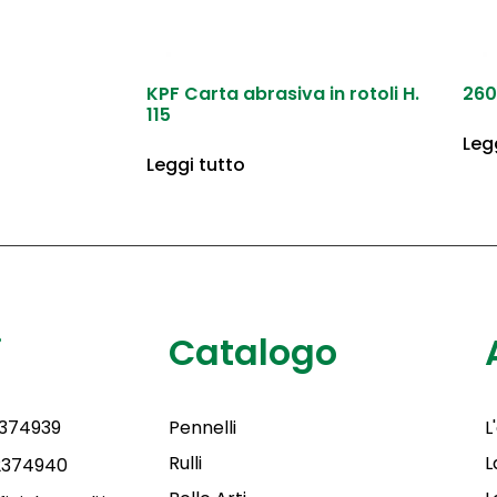
KPF Carta abrasiva in rotoli H.
260
115
Leg
Leggi tutto
i
Catalogo
2374939
Pennelli
L
Rulli
L
 2374940