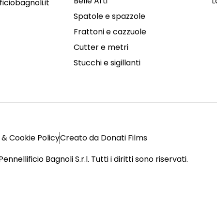
Belle Arti
L
iciobagnoli.it
Spatole e spazzole
Frattoni e cazzuole
Cutter e metri
Stucchi e sigillanti
 & Cookie Policy
Creato da Donati Films
nellificio Bagnoli S.r.l. Tutti i diritti sono riservati.