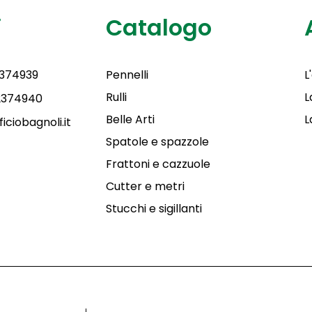
i
Catalogo
2374939
Pennelli
L
Rulli
L
 2374940
Belle Arti
L
iciobagnoli.it
Spatole e spazzole
Frattoni e cazzuole
Cutter e metri
Stucchi e sigillanti