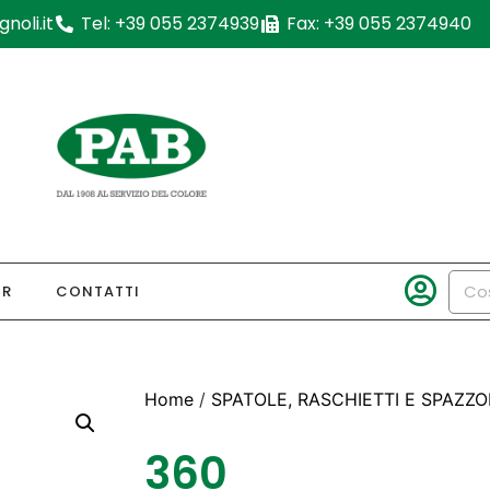
noli.it
Tel: +39 055 2374939
Fax: +39 055 2374940
OR
CONTATTI
Home
/
SPATOLE, RASCHIETTI E SPAZZO
360