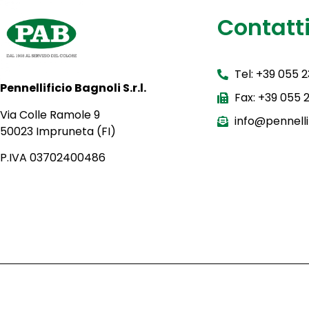
Contatt
Tel: +39 055 
Pennellificio Bagnoli S.r.l.
Fax: +39 055
Via Colle Ramole 9
info@pennellif
50023 Impruneta (FI)
P.IVA 03702400486