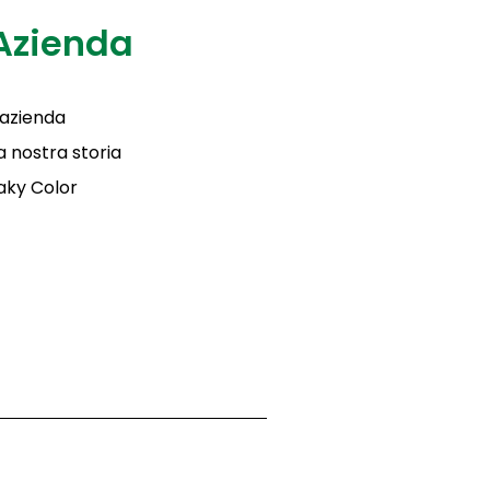
Azienda
'azienda
a nostra storia
aky Color