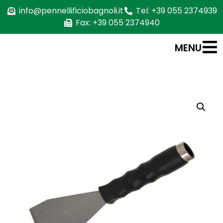
info@pennellificiobagnoli.it
Tel: +39 055 2374939
Fax: +39 055 2374940
MENU