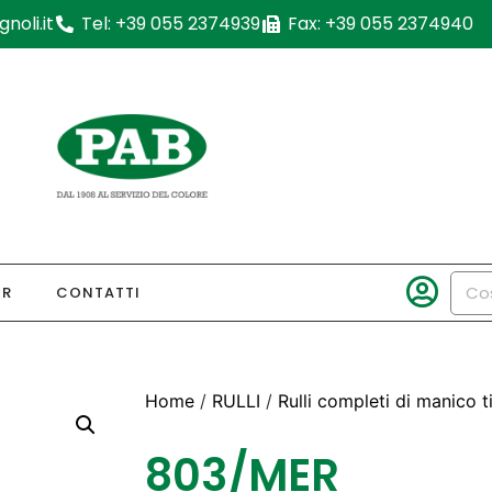
noli.it
Tel: +39 055 2374939
Fax: +39 055 2374940
OR
CONTATTI
Home
/
RULLI
/
Rulli completi di manico 
803/MER