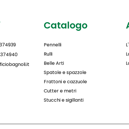
i
Catalogo
2374939
Pennelli
L
Rulli
L
 2374940
Belle Arti
L
iciobagnoli.it
Spatole e spazzole
Frattoni e cazzuole
Cutter e metri
Stucchi e sigillanti