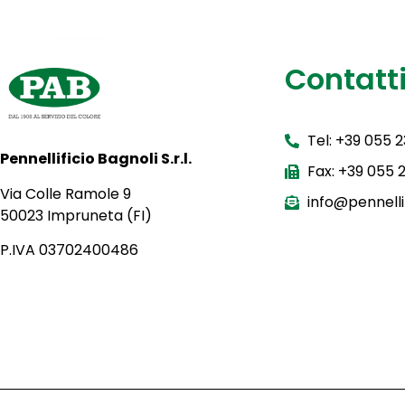
Contatt
Tel: +39 055 
Pennellificio Bagnoli S.r.l.
Fax: +39 055
Via Colle Ramole 9
info@pennellif
50023 Impruneta (FI)
P.IVA 03702400486