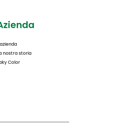
Azienda
'azienda
a nostra storia
aky Color