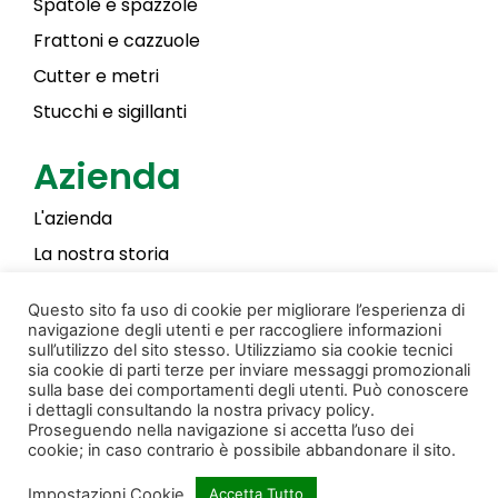
Spatole e spazzole
Frattoni e cazzuole
Cutter e metri
Stucchi e sigillanti
Azienda
L'azienda
La nostra storia
Laky Color
Questo sito fa uso di cookie per migliorare l’esperienza di
navigazione degli utenti e per raccogliere informazioni
sull’utilizzo del sito stesso. Utilizziamo sia cookie tecnici
sia cookie di parti terze per inviare messaggi promozionali
Privacy & Cookie Policy
Creato da Donati Films
sulla base dei comportamenti degli utenti. Può conoscere
i dettagli consultando la nostra privacy policy.
© Copyright 2022 Pennellificio Bagnoli S.r.l. Tutti i
Proseguendo nella navigazione si accetta l’uso dei
cookie; in caso contrario è possibile abbandonare il sito.
diritti sono riservati.
Impostazioni Cookie
Accetta Tutto