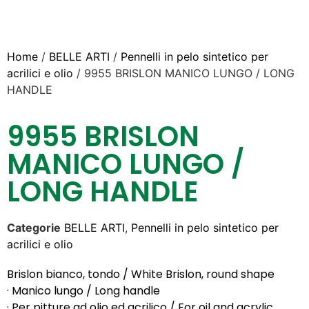
Home
/
BELLE ARTI
/
Pennelli in pelo sintetico per
acrilici e olio
/ 9955 BRISLON MANICO LUNGO / LONG
HANDLE
9955 BRISLON
MANICO LUNGO /
LONG HANDLE
Categorie
BELLE ARTI
,
Pennelli in pelo sintetico per
acrilici e olio
Brislon bianco, tondo / White Brislon, round shape
· Manico lungo / Long handle
· Per pitture ad olio ed acrilico / For oil and acrylic