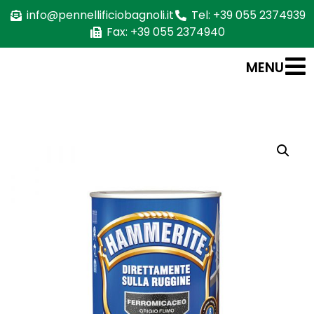
info@pennellificiobagnoli.it
Tel: +39 055 2374939
Fax: +39 055 2374940
MENU