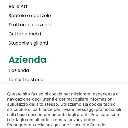
Belle Arti
Spatole e spazzole
Frattoni e cazzuole
Cutter e metri
Stucchi e sigillanti
Azienda
L'azienda
La nostra storia
Laky Color
Questo sito fa uso di cookie per migliorare l’esperienza di
navigazione degli utenti e per raccogliere informazioni
sull’utilizzo del sito stesso. Utilizziamo sia cookie tecnici
sia cookie di parti terze per inviare messaggi promozionali
Privacy & Cookie Policy
Creato da Donati Films
sulla base dei comportamenti degli utenti. Può conoscere
i dettagli consultando la nostra privacy policy.
© Copyright 2022 Pennellificio Bagnoli S.r.l. Tutti i
Proseguendo nella navigazione si accetta l’uso dei