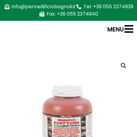
info@pennellificiobagnoli.it
Tel: +39 055 2374939
Fax: +39 055 2374940
MENU