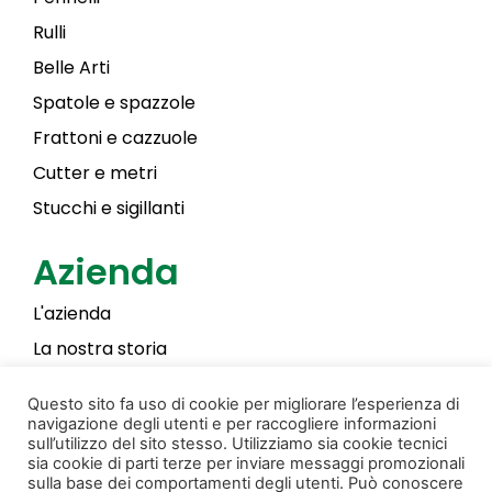
Rulli
Belle Arti
Spatole e spazzole
Frattoni e cazzuole
Cutter e metri
Stucchi e sigillanti
Azienda
L'azienda
La nostra storia
Laky Color
Questo sito fa uso di cookie per migliorare l’esperienza di
navigazione degli utenti e per raccogliere informazioni
sull’utilizzo del sito stesso. Utilizziamo sia cookie tecnici
sia cookie di parti terze per inviare messaggi promozionali
Privacy & Cookie Policy
Creato da Donati Films
sulla base dei comportamenti degli utenti. Può conoscere