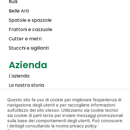
Rulli
Belle Arti
Spatole e spazzole
Frattoni e cazzuole
Cutter e metri
Stucchi e sigillanti
Azienda
L'azienda
La nostra storia
Laky Color
Questo sito fa uso di cookie per migliorare l’esperienza di
navigazione degli utenti e per raccogliere informazioni
sull’utilizzo del sito stesso. Utilizziamo sia cookie tecnici
sia cookie di parti terze per inviare messaggi promozionali
Privacy & Cookie Policy
Creato da Donati Films
sulla base dei comportamenti degli utenti. Può conoscere
i dettagli consultando la nostra privacy policy.