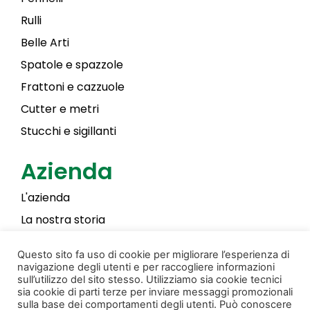
Rulli
Belle Arti
Spatole e spazzole
Frattoni e cazzuole
Cutter e metri
Stucchi e sigillanti
Azienda
L'azienda
La nostra storia
Laky Color
Questo sito fa uso di cookie per migliorare l’esperienza di
navigazione degli utenti e per raccogliere informazioni
sull’utilizzo del sito stesso. Utilizziamo sia cookie tecnici
sia cookie di parti terze per inviare messaggi promozionali
Privacy & Cookie Policy
Creato da Donati Films
sulla base dei comportamenti degli utenti. Può conoscere