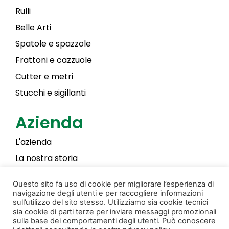
Rulli
Belle Arti
Spatole e spazzole
Frattoni e cazzuole
Cutter e metri
Stucchi e sigillanti
Azienda
L'azienda
La nostra storia
Laky Color
Questo sito fa uso di cookie per migliorare l’esperienza di
navigazione degli utenti e per raccogliere informazioni
sull’utilizzo del sito stesso. Utilizziamo sia cookie tecnici
sia cookie di parti terze per inviare messaggi promozionali
Privacy & Cookie Policy
Creato da Donati Films
sulla base dei comportamenti degli utenti. Può conoscere