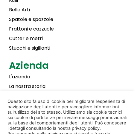
Rulli
Belle Arti
Spatole e spazzole
Frattoni e cazzuole
Cutter e metri
Stucchi e sigillanti
Azienda
L'azienda
La nostra storia
Laky Color
Questo sito fa uso di cookie per migliorare l’esperienza di
navigazione degli utenti e per raccogliere informazioni
sull’utilizzo del sito stesso. Utilizziamo sia cookie tecnici
sia cookie di parti terze per inviare messaggi promozionali
Privacy & Cookie Policy
Creato da Donati Films
sulla base dei comportamenti degli utenti. Può conoscere
i dettagli consultando la nostra privacy policy.
Proseguendo nella navigazione si accetta l’uso dei