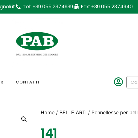
noli.it
Tel: +39 055 2374939
Fax: +39 055 2374940
OR
CONTATTI
Home
/
BELLE ARTI
/
Pennellesse per bell
141