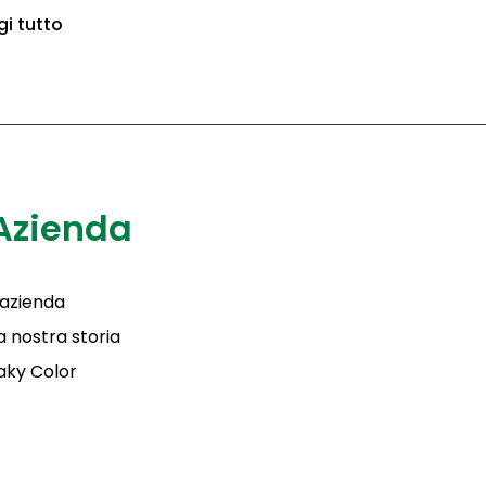
gi tutto
Azienda
'azienda
a nostra storia
aky Color