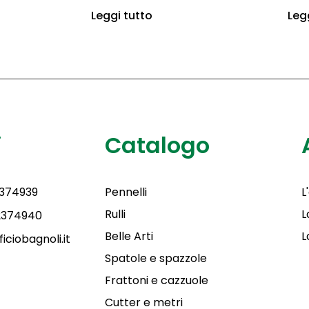
Leggi tutto
Leg
i
Catalogo
2374939
Pennelli
L
Rulli
L
 2374940
Belle Arti
L
iciobagnoli.it
Spatole e spazzole
Frattoni e cazzuole
Cutter e metri