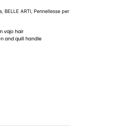
a
,
BELLE ARTI
,
Pennellesse per
n vajo hair
n and quill handle