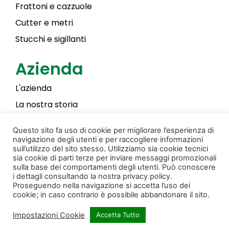
Frattoni e cazzuole
Cutter e metri
Stucchi e sigillanti
Azienda
L'azienda
La nostra storia
Laky Color
Questo sito fa uso di cookie per migliorare l’esperienza di
navigazione degli utenti e per raccogliere informazioni
sull’utilizzo del sito stesso. Utilizziamo sia cookie tecnici
sia cookie di parti terze per inviare messaggi promozionali
Privacy & Cookie Policy
Creato da Donati Films
sulla base dei comportamenti degli utenti. Può conoscere
i dettagli consultando la nostra privacy policy.
© Copyright 2022 Pennellificio Bagnoli S.r.l. Tutti i
Proseguendo nella navigazione si accetta l’uso dei
cookie; in caso contrario è possibile abbandonare il sito.
diritti sono riservati.
Impostazioni Cookie
Accetta Tutto