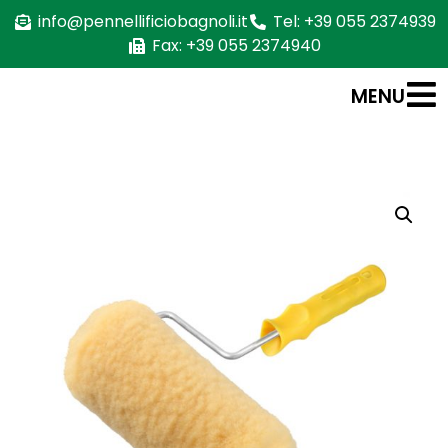
info@pennellificiobagnoli.it
Tel: +39 055 2374939
Fax: +39 055 2374940
MENU