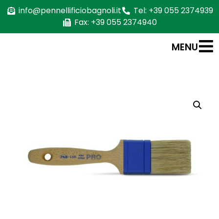
info@pennellificiobagnoli.it
Tel: +39 055 2374939
Fax: +39 055 2374940
MENU