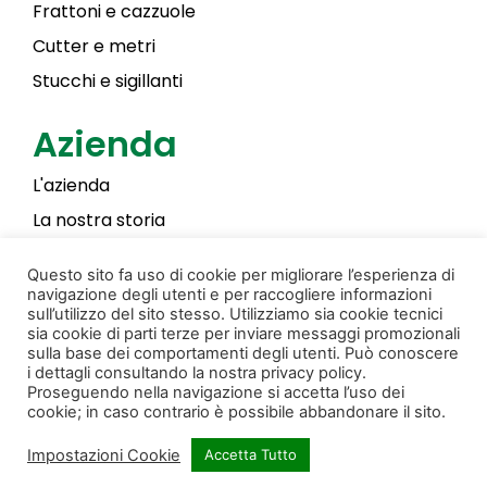
Frattoni e cazzuole
Cutter e metri
Stucchi e sigillanti
Azienda
L'azienda
La nostra storia
Laky Color
Questo sito fa uso di cookie per migliorare l’esperienza di
navigazione degli utenti e per raccogliere informazioni
sull’utilizzo del sito stesso. Utilizziamo sia cookie tecnici
sia cookie di parti terze per inviare messaggi promozionali
Privacy & Cookie Policy
Creato da Donati Films
sulla base dei comportamenti degli utenti. Può conoscere
i dettagli consultando la nostra privacy policy.
© Copyright 2022 Pennellificio Bagnoli S.r.l. Tutti i
Proseguendo nella navigazione si accetta l’uso dei
cookie; in caso contrario è possibile abbandonare il sito.
diritti sono riservati.
Impostazioni Cookie
Accetta Tutto