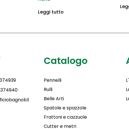
Leg
Leggi tutto
i
Catalogo
2374939
Pennelli
L
Rulli
L
 2374940
Belle Arti
L
iciobagnoli.it
Spatole e spazzole
Frattoni e cazzuole
Cutter e metri