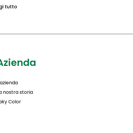
gi tutto
Azienda
'azienda
a nostra storia
aky Color