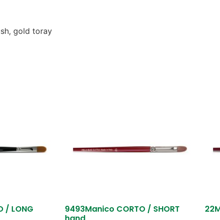
ush, gold toray
O / LONG
9493Manico CORTO / SHORT
22M
hand