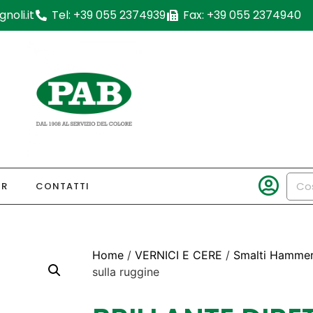
noli.it
Tel: +39 055 2374939
Fax: +39 055 2374940
OR
CONTATTI
Home
/
VERNICI E CERE
/
Smalti Hammer
sulla ruggine