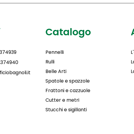
i
Catalogo
2374939
Pennelli
L
Rulli
L
 2374940
Belle Arti
L
iciobagnoli.it
Spatole e spazzole
Frattoni e cazzuole
Cutter e metri
Stucchi e sigillanti