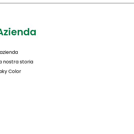
Azienda
'azienda
a nostra storia
aky Color