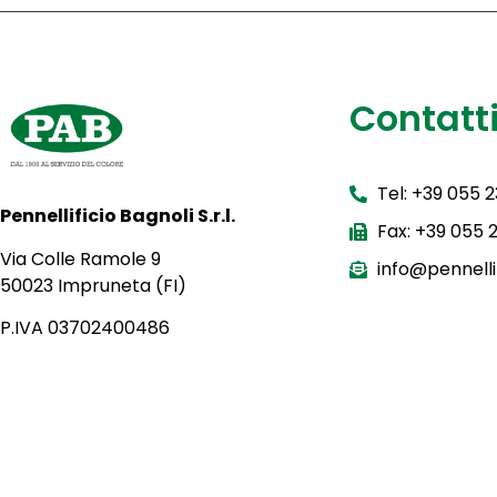
Contatt
Tel: +39 055 
Pennellificio Bagnoli S.r.l.
Fax: +39 055
Via Colle Ramole 9
info@pennellif
50023 Impruneta (FI)
P.IVA 03702400486