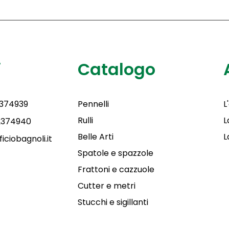
i
Catalogo
2374939
Pennelli
L
Rulli
L
 2374940
Belle Arti
L
iciobagnoli.it
Spatole e spazzole
Frattoni e cazzuole
Cutter e metri
Stucchi e sigillanti