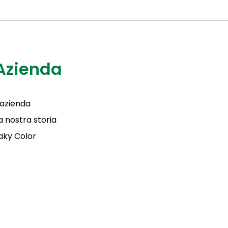
Azienda
'azienda
a nostra storia
aky Color