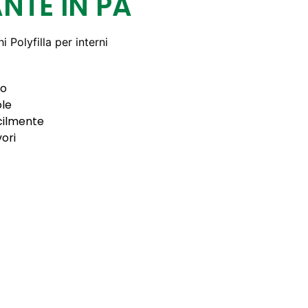
NTE IN PA
i Polyfilla per interni
po
ole
acilmente
vori