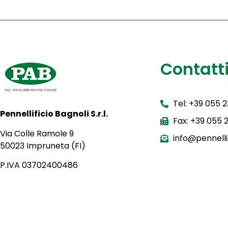
Contatt
Tel: +39 055 
Pennellificio Bagnoli S.r.l.
Fax: +39 055
Via Colle Ramole 9
info@pennellif
50023 Impruneta (FI)
P.IVA 03702400486