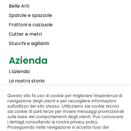
Belle Arti
Spatole e spazzole
Frattoni e cazzuole
Cutter e metri
Stucchi e sigillanti
Azienda
L'azienda
La nostra storia
Laky Color
Questo sito fa uso di cookie per migliorare l’esperienza di
navigazione degli utenti e per raccogliere informazioni
sull’utilizzo del sito stesso. Utilizziamo sia cookie tecnici
sia cookie di parti terze per inviare messaggi promozionali
Privacy & Cookie Policy
Creato da Donati Films
sulla base dei comportamenti degli utenti. Può conoscere
i dettagli consultando la nostra privacy policy.
© Copyright 2022 Pennellificio Bagnoli S.r.l. Tutti i
Proseguendo nella navigazione si accetta l’uso dei